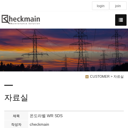
login
join
We have created a awesome theme
Far far away,behind the word mountains, far from the countries
CUSTOMER > 자료실
자료실
온도라벨 WR SDS
제목
checkmain
작성자