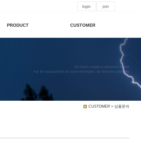
login
join
PRODUCT
CUSTOMER
We have created a awesome theme
Far far away,behind the word mountains, far from the countries
CUSTOMER > 상품문의